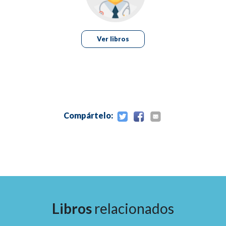
Los servicios de un consultorio médico deben ser:
¿Qué puede vender?
Organización
Estructura de la organización
Ver libros
Porqué es importante revisar la organización
Organigrama del consultorio médico
Equipo de trabajo
Características del puesto:
Perfil del puesto
Salario
Compártelo:
¿Sabe cuánto cuesta cada colaborador?
Relación laboral con el equipo de trabajo
Cualidades de su personal Colaboradores externos
Reglamento interno del consultorio
Estímulos y sanciones en el consultorio
Ambiente del equipo de trabajo
Pasos para la contratación
Libros
relacionados
Ejemplo de solicitud de empleo
Ejemplo de un contrato laboral