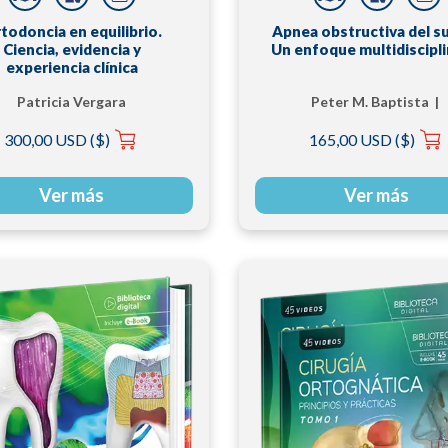
todoncia en equilibrio.
Apnea obstructiva del s
Ciencia, evidencia y
Un enfoque multidiscipli
experiencia clínica
Patricia Vergara
Peter M. Baptista |
Rodolfo Lugo Saldaña
300,00 USD ($)
165,00 USD ($)
Steve Amado Galean
Ver más
Ver más