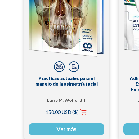
Prácticas actuales para el
Adh
manejo de la asimetría facial
E
Evi
Larry M. Wolford |
Pushkar Mehra
150,00 USD ($)
Ver más