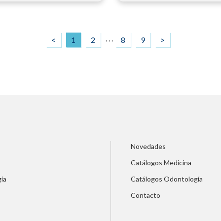
. . .
<
1
2
8
9
>
Novedades
Catálogos Medicina
ía
Catálogos Odontología
Contacto