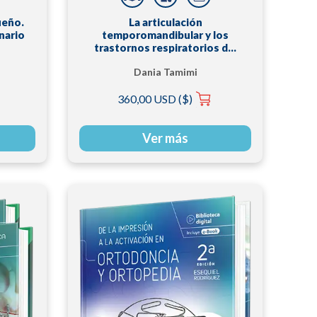
ueño.
La articulación
nario
temporomandibular y los
trastornos respiratorios del
sueño
Dania Tamimi
 |
360,00 USD ($)
o
Ver más