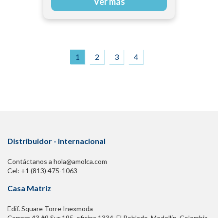
Ver más
1
2
3
4
Distribuidor - Internacional
Contáctanos a hola@amolca.com
Cel: +1 (813) 475-1063
Casa Matriz
Edif. Square Torre Inexmoda
Carrera 43 #9 Sur 195. oficina 1334, El Poblado. Medellín, Colombia