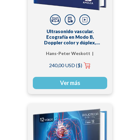
Ultrasonido vascular.
Ecografía en Modo B,
Doppler color y dúplex,
ecografía con contraste
Hans-Peter Weskott |
mejorado
Hubert Stiegler |
240,00 USD ($)
Reinhard Kubale
Ver más