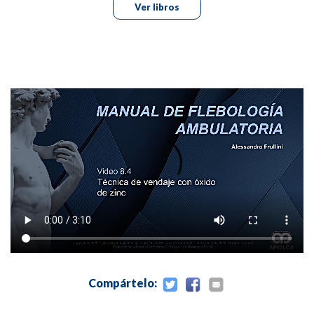
10 -Escleroterapia De Los Troncos Safenos
Ver libros
11 -Escleroterapia En Las Recidivas Y Las Perforantes
12 -Escleroterapia De Las Várices Reticulares Y Las
Telangie
13 -Escleroterapia De Las Venas Del Dorso De La Mano
14 -Ablación Térmica
15 -Ecoterapia (Hifu)
16 -Cierre Venoso Con Pegamento
17 -Cirugía De La Insuficiencia
18 -Tratamiento Láser De Las Telangiectasias
Compártelo:
19 -Úlcera Venosa