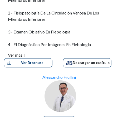
Miembros Inferiores
2 - Fisiopatología De La Circulación Venosa De Los
Miembros Inferiores
3 - Examen Objetivo En Flebología
4 - El Diagnóstico Por Imágenes En Flebología
Ver más ↓
5 - Insuficiencia Venosa Crónica
Ver Brochure
Descargar un capítulo
6 - Edema De Los Miembros Inferiores
Alessandro Frullini
7 – Trombofilia
8 - Terapia Compresiva En Flebología
9 – Escleroterapia