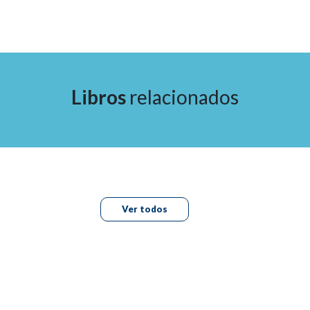
20 -Trombosis Venosa
21 -Síndrome Postrombótico
Libros
relacionados
22 -Directrices Para El Tratamiento De La Enfermedad
Venosa Crónica
23 -Directrices Para El Tratamiento De La Úlcera Venosa
24 -Directrices Sobre El Tromboembolismo Venoso
Ver todos