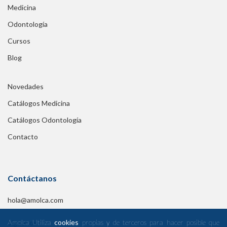
Medicina
Odontología
Cursos
Blog
Novedades
Catálogos Medicina
Catálogos Odontología
Contacto
Contáctanos
hola@amolca.com
Amolca Utiliza
cookies
propias y de terceros para hacer posible que
Síguenos